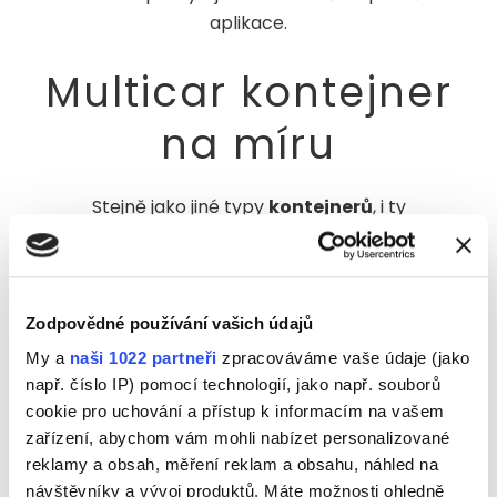
aplikace.
Multicar kontejner
na míru
Stejně jako jiné typy
kontejnerů
, i ty
pro
Multicar, vyrobíme přímo na míru
.
S technickou specifikací vám
poradíme
a
následně
vyrobíme
za velmi příjemnou
cenu.
Dodávka kontejneru
až na váš technický
Zodpovědné používání vašich údajů
dvůr je samozřejmostí.
My a
naši 1022 partneři
zpracováváme vaše údaje (jako
např. číslo IP) pomocí technologií, jako např. souborů
cookie pro uchování a přístup k informacím na vašem
zařízení, abychom vám mohli nabízet personalizované
Poptat kontejner Multicar
reklamy a obsah, měření reklam a obsahu, náhled na
návštěvníky a vývoj produktů. Máte možnosti ohledně