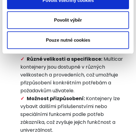
Povolit všechny cookies
jsou vyrobeny z odolných materiálů, což
získali v důsledku toho, že používáte jejich služby.
zajišťuje jejich dlouhou životnost i při
náročném používání.
Povolit výběr
Snadná manipulace:
Kontejnery jsou
navrženy pro snadné nakládání a vykládání,
Pouze nutné cookies
což zvyšuje efektivitu práce a snižuje fyzickou
náročnost pro operátory.
Různé velikosti a specifikace:
Multicar
kontejnery jsou dostupné v různých
velikostech a provedeních, což umožňuje
přizpůsobení konkrétním potřebám a
požadavkům uživatele.
Možnost přizpůsobení:
Kontejnery lze
vybavit dalšími příslušenstvími nebo
speciálními funkcemi podle potřeb
zákazníka, což zvyšuje jejich funkčnost a
univerzálnost.